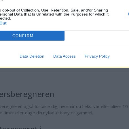
uar 03. 2084
.
ber 30. 2086
.
o opt-out of Collection, Use, Retention, Sale, and/or Sharing
26. 2089
.
ersonal Data that Is Unrelated with the Purposes for which it
lected.
 21. 2092
.
Out
r 16. 2095
.
er 12. 2097
.
CONFIRM
9. 2100
.
l 05. 2103
.
mber 30. 2105
.
Data Deletion
Data Access
Privacy Policy
tember 25. 2108
.
ersberegneren
eregneren også fortælle dig, hvornår du f.eks. var eller bliver 10
 timer eller dage din nyfødte baby er gammel.