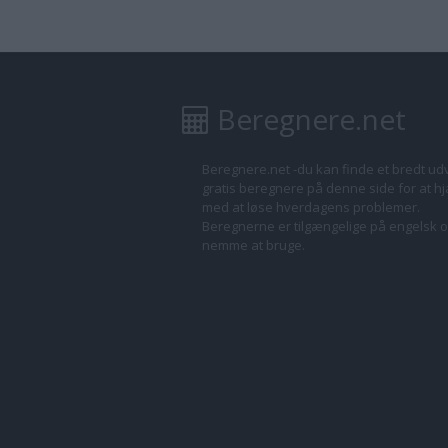
Beregnere.net
Beregnere.net -du kan finde et bredt ud
gratis beregnere på denne side for at h
med at løse hverdagens problemer.
Beregnerne er tilgængelige på engelsk o
nemme at bruge.