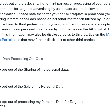
. 2029
.
to opt-out of the sale, sharing to third parties, or processing of your per
 27. 2032
.
formation for targeted advertising by us, please use the below opt-out s
er 23. 2034
.
r selection. Please note that after your opt-out request is processed y
. 2037
eing interest-based ads based on personal information utilized by us or
.
disclosed to third parties prior to your opt-out. You may separately opt-
4. 2040
.
losure of your personal information by third parties on the IAB’s list of
 09. 2043
.
. This information may also be disclosed by us to third parties on the
IA
ber 05. 2045
.
Participants
that may further disclose it to other third parties.
. 2048
.
 28. 2051
.
mber 22. 2053
.
ember 17. 2056
.
l Data Processing Opt Outs
4. 2059
.
 10. 2062
.
o opt-out of the Sharing of my personal data.
ember 04. 2064
.
In
st 31. 2067
.
27. 2070
.
o opt-out of the Sale of my Personal Data.
uar 20. 2073
.
In
mber 17. 2075
.
t 13. 2078
.
to opt-out of processing my Personal Data for Targeted
ing.
9. 2081
.
In