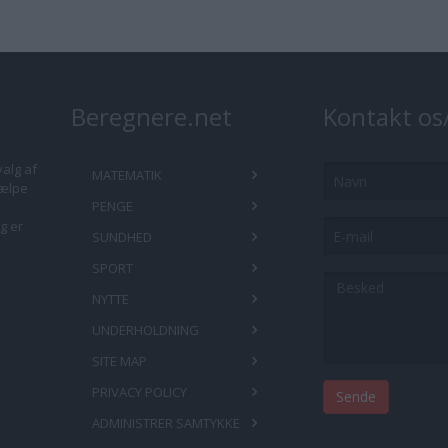
Beregnere.net
Kontakt os
valg af
Navn
MATEMATIK
jælpe
PENGE
E-
g er
SUNDHED
mail
SPORT
Besked
NYTTE
UNDERHOLDNING
SITE MAP
PRIVACY POLICY
ADMINISTRER SAMTYKKE