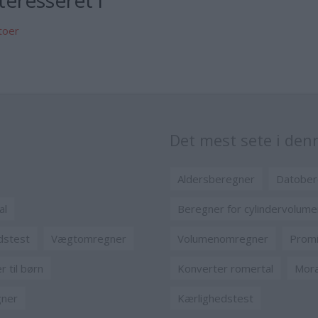
eresseret i
toer
Det mest sete i de
Aldersberegner
Datober
al
Beregner for cylindervolume
dstest
Vægtomregner
Volumenomregner
Promi
 til børn
Konverter romertal
Mora
gner
Kærlighedstest