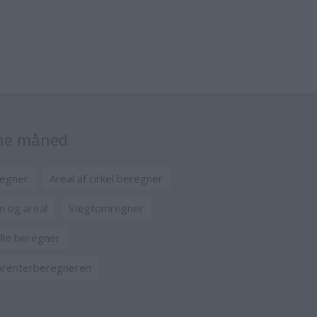
nne måned
egner
Areal af cirkel beregner
n og areal
Vægtomregner
lle beregner
renterberegneren