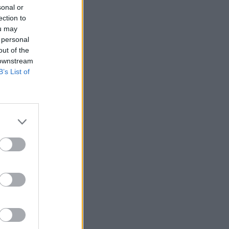
sonal or
ection to
ou may
 personal
out of the
 downstream
B’s List of