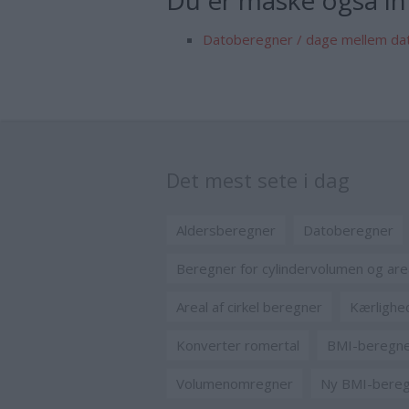
Du er måske også int
Datoberegner / dage mellem da
Det mest sete i dag
Aldersberegner
Datoberegner
Beregner for cylindervolumen og are
Areal af cirkel beregner
Kærlighe
Konverter romertal
BMI-beregner
Volumenomregner
Ny BMI-bere