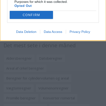
Purposes for which it was collected.
Opted Out
Areal af trekant beregner, side- og vinkelberegne
CONFIRM
Pulszoneberegneren
Temperaturomformer
Konverter romertal
Vægtomregner
Data Deletion
Data Access
Privacy Policy
Det mest sete i denne måned
Aldersberegner
Datoberegner
Areal af cirkel beregner
Beregner for cylindervolumen og areal
Vægtomregner
Volumenomregner
Promille beregner
Konverter romertal