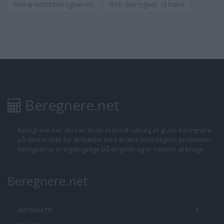
Morarenterberegneren
BMI-beregner til børn
Beregnere.net
Beregnere.net -du kan finde et bredt udvalg af gratis beregnere
på denne side for at hjælpe med at løse hverdagens problemer.
Beregnerne er tilgængelige på engelsk og er nemme at bruge.
Beregnere.net
MATEMATIK