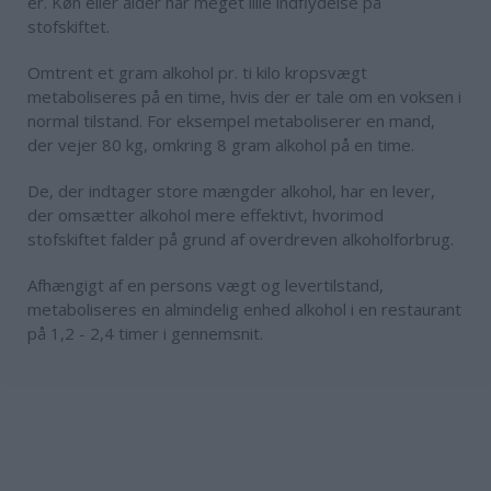
er. Køn eller alder har meget lille indflydelse på
stofskiftet.
Omtrent et gram alkohol pr. ti kilo kropsvægt
metaboliseres på en time, hvis der er tale om en voksen i
normal tilstand. For eksempel metaboliserer en mand,
der vejer 80 kg, omkring 8 gram alkohol på en time.
De, der indtager store mængder alkohol, har en lever,
der omsætter alkohol mere effektivt, hvorimod
stofskiftet falder på grund af overdreven alkoholforbrug.
Afhængigt af en persons vægt og levertilstand,
metaboliseres en almindelig enhed alkohol i en restaurant
på 1,2 - 2,4 timer i gennemsnit.