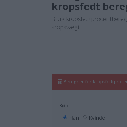
kropsfedt bere
Brug kropsfedtprocentberegn
kropsvægt.
Beregner for kropsfedtprocent
Køn
Han
Kvinde