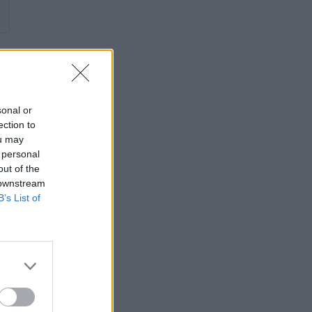
sonal or
om
ection to
ou may
is
 personal
out of the
 downstream
B’s List of
n
r