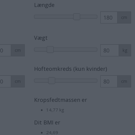
Længde
cm
Vægt
cm
kg
Hofteomkreds (kun kvinder)
cm
cm
Kropsfedtmassen er
14,77
kg
Dit BMI er
24,69