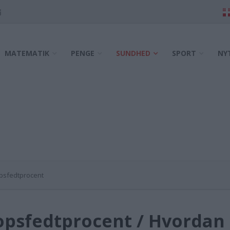
MATEMATIK
PENGE
SUNDHED
SPORT
NY
opsfedtprocent
opsfedtprocent / Hvordan