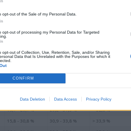
In
procent
o opt-out of the Sale of my Personal Data.
In
ver, kan hudfoldsmåling (knibetest) og elektrisk
f fedtprocent. Disse metoder er relativt nemme og
to opt-out of processing my Personal Data for Targeted
lige. Undersøgelser der udføres under laboratorieforhold, såsom
ing.
ynding, er mere nøjagtige og væsentligt dyrere. Resultaterne
In
er indeholder også betydelige unøjagtigheder.
o opt-out of Collection, Use, Retention, Sale, and/or Sharing
ersonal Data that Is Unrelated with the Purposes for which it
or kropsfedtprocent
lected.
Out
Normal
Høj
Ekstremt høj
CONFIRM
13,8 - 24,9 %
25,0 - 27,0 %
> 27,1 %
14,4 - 27,0 %
27,1 - 29,6%
> 29,7%
Data Deletion
Data Access
Privacy Policy
15,1 - 29,1 %
29,2 - 31,9 %
> 32,0 %
15,8 - 30,8 %
30,9 - 33,8 %
> 33,9 %