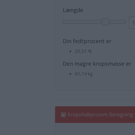
Længde
Din fedtprocent er
20,33
%
Den magre kropsmasse er
63,74
kg
Kropsfedtprocent Beregning 