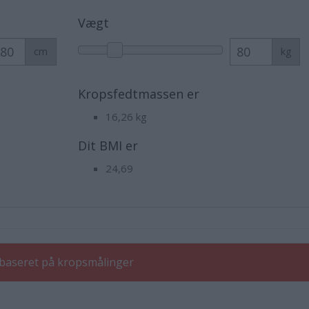
Vægt
cm
kg
Kropsfedtmassen er
16,26
kg
Dit BMI er
24,69
baseret på kropsmålinger