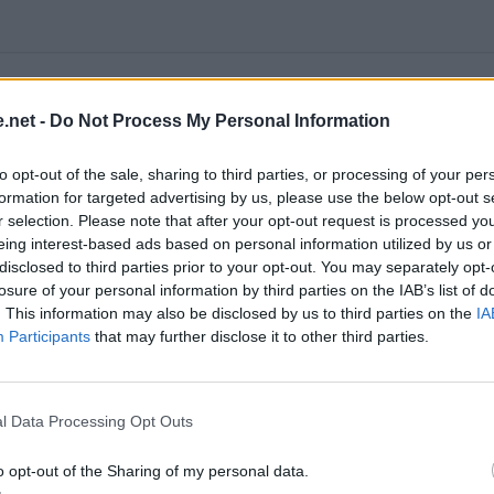
.net -
Do Not Process My Personal Information
to opt-out of the sale, sharing to third parties, or processing of your per
dt i den samlede kropsvægt i procent. Det er bedre end BMI s
formation for targeted advertising by us, please use the below opt-out s
antager, at muskler er i gennemsnitlig fysisk kondition. For
r selection. Please note that after your opt-out request is processed y
kere, at han/hun er overvægtig, selvom fedtprocenten er lav. Hv
eing interest-based ads based on personal information utilized by us or
dikere normalvægt, selv når fedtprocenten er højere end normalt.
disclosed to third parties prior to your opt-out. You may separately opt-
rocent er omkring 15 procent for mænd, hvor det anbefalede
losure of your personal information by third parties on the IAB’s list of
 22 procent for kvinder.
. This information may also be disclosed by us to third parties on the
IA
Participants
that may further disclose it to other third parties.
ende kropsfedtprocent Beregnere
et skøn over din fedtprocent baseret på statistik.
l Data Processing Opt Outs
nger giver et mere pålideligt estimat af din fedtprocent.
 en formel der bruges af den amerikanske hær. Beregnerne give
o opt-out of the Sharing of my personal data.