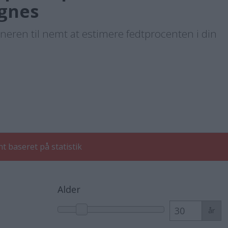
gnes
eren til nemt at estimere fedtprocenten i din
 baseret på statistik
Alder
år