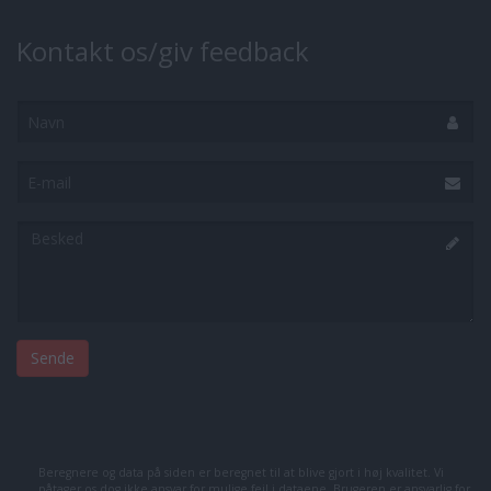
Kontakt os/giv feedback
Navn
E-
mail
Besked
Beregnere og data på siden er beregnet til at blive gjort i høj kvalitet. Vi
påtager os dog ikke ansvar for mulige fejl i dataene. Brugeren er ansvarlig for