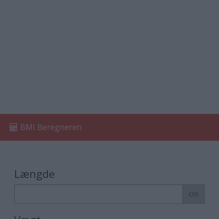
BMI Beregneren
Længde
cm