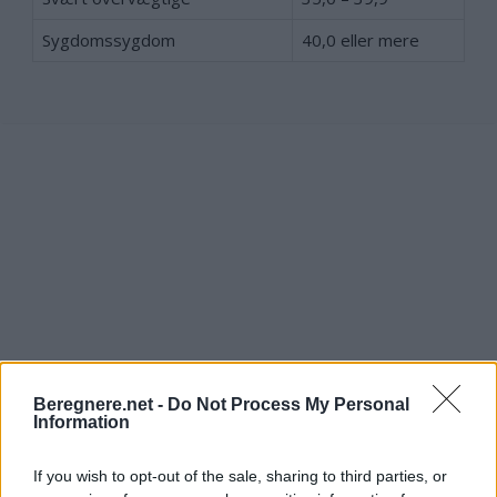
Sygdomssygdom
40,0 eller mere
Beregnere.net -
Do Not Process My Personal
Information
Brug af BMI-beregneren
If you wish to opt-out of the sale, sharing to third parties, or