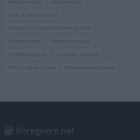
Aldersberegner
Datoberegner
Areal af cirkel beregner
Beregner for cylindervolumen og areal
Vægtomregner
Volumenomregner
Promille beregner
Konverter romertal
BMI-beregner til børn
Morarenterberegneren
Beregnere.net