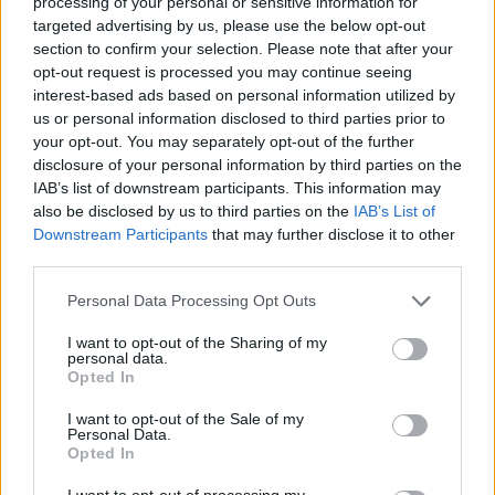
processing of your personal or sensitive information for
targeted advertising by us, please use the below opt-out
Indtast din højde og vægt i felterne ovenfor. Beregneren
section to confirm your selection. Please note that after your
viser dit Body Mass Index og en beskrivelse af, hvad BMI
opt-out request is processed you may continue seeing
indikerer.
interest-based ads based on personal information utilized by
us or personal information disclosed to third parties prior to
Husk, at BMI kun er en omtrentlig indikator for vægt. BMI
your opt-out. You may separately opt-out of the further
påvirkes af fysik, muskulatur og andre mulige faktorer.
disclosure of your personal information by third parties on the
IAB’s list of downstream participants. This information may
Prøv en ny
mere sandfærdig BMI-beregner
.
also be disclosed by us to third parties on the
IAB’s List of
Downstream Participants
that may further disclose it to other
Du er måske også interesseret i
third parties.
Personal Data Processing Opt Outs
Udregning af BMI / Hvordan beregner man bmi
BMI-beregner til børn og unge
I want to opt-out of the Sharing of my
personal data.
Opted In
I want to opt-out of the Sale of my
Personal Data.
Opted In
I want to opt-out of processing my