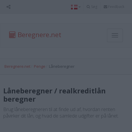
Søg
Feedback
Beregnere.net
Toggle
navigati
Beregnere.net
Penge
Låneberegner
Låneberegner / realkreditlån
beregner
Brug låneberegneren til at finde ud af, hvordan renten
påvirker dit lån, og hvad de samlede udgifter er på lånet.