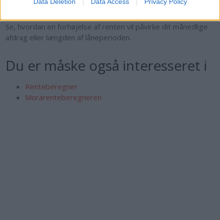
Data Deletion
Data Access
Privacy Policy
beløb.
Se, hvordan en forhøjelse af renten vil påvirke dit månedlige
afdrag eller længden af låneperioden.
Du er måske også interesseret i
Renteberegner
Morarenteberegneren