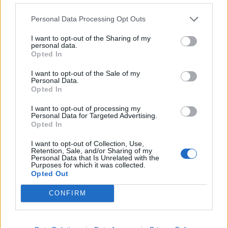
Personal Data Processing Opt Outs
I want to opt-out of the Sharing of my
personal data.
Brug af låneberegneren
Opted In
I want to opt-out of the Sale of my
Brug låneberegneren til nemt at kunne planlægge et lån, der
Personal Data.
passer dig ved hjælp af forskellige alternativer.
Opted In
Låneberegneren giver dig også mulighed for at finde ud af,
I want to opt-out of processing my
hvordan låneafdragene fordeler sig over betalingsperioden,
Personal Data for Targeted Advertising.
år ud i fremtiden.
Opted In
I want to opt-out of Collection, Use,
Indtast lånebeløbet, den gennemsnitlige rente og
Retention, Sale, and/or Sharing of my
låneperioden, og låneberegneren vil udregne det månedlige
Personal Data that Is Unrelated with the
Purposes for which it was collected.
afdrag. Hvis du ønsker at finde ud af, hvor stort et lån du kan
Opted Out
få med et bestemt månedligt afdrag, skal du indtaste
månedlig afdrag, låneperiode og rente i lommeregneren. Se
CONFIRM
for eksempel, hvor meget du kan få med den husleje, du
betaler i øjeblikket. Du kan også lave en beregning af længden
af en låneperiode med et bestemt månedligt afdrag og