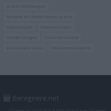
Areal af cirkel beregner
Beregner for cylindervolumen og areal
Vægtomregner
Volumenomregner
Promille beregner
Konverter romertal
BMI-beregner til børn
Morarenterberegneren
Beregnere.net
Beregnere.net -du kan finde et bredt udvalg af gratis beregnere