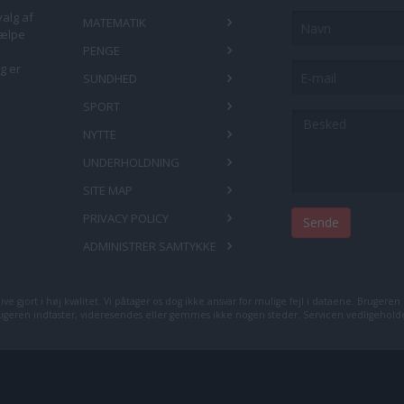
valg af
Navn
MATEMATIK
jælpe
PENGE
E-
g er
SUNDHED
mail
SPORT
Besked
NYTTE
UNDERHOLDNING
SITE MAP
PRIVACY POLICY
ADMINISTRER SAMTYKKE
ve gjort i høj kvalitet. Vi påtager os dog ikke ansvar for mulige fejl i dataene. Brugeren 
geren indtaster, videresendes eller gemmes ikke nogen steder. Servicen vedligehold