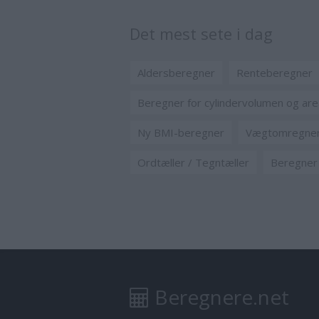
Det mest sete i dag
Aldersberegner
Renteberegner
Beregner for cylindervolumen og are
Ny BMI-beregner
Vægtomregne
Ordtæller / Tegntæller
Beregner 
Beregnere.net