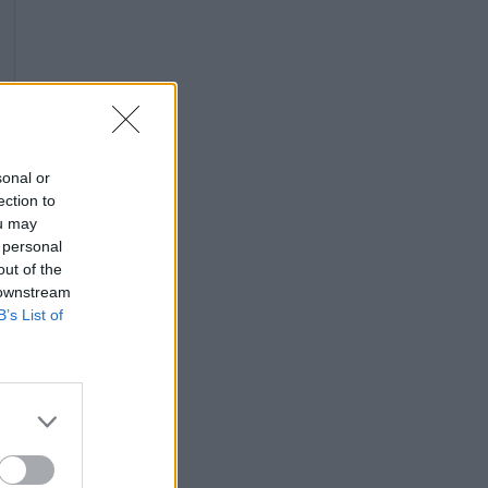
sonal or
ection to
ou may
 personal
out of the
 downstream
B’s List of