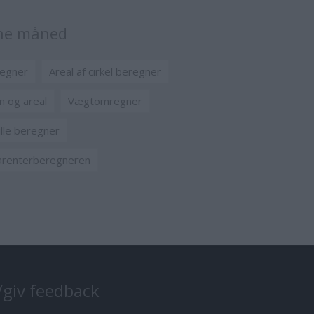
nne måned
egner
Areal af cirkel beregner
n og areal
Vægtomregner
lle beregner
renterberegneren
/giv feedback