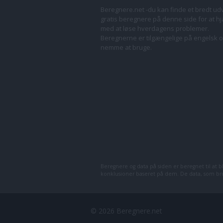
Beregnere.net -du kan finde et bredt ud
gratis beregnere på denne side for at h
med at løse hverdagens problemer.
Beregnerne er tilgængelige på engelsk o
nemme at bruge.
Beregnere og data på siden er beregnet til at bli
konklusioner baseret på dem. De data, som bru
© 2026 Beregnere.net