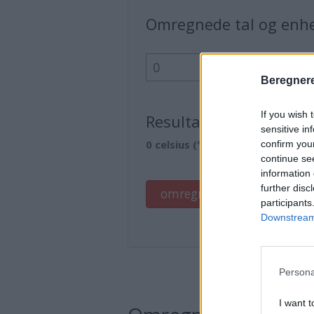
Omregnede tal og enh
Beregnere
If you wish 
Resultat
sensitive in
0 celsius (°c) = 0 celsius (°c)
confirm you
continue se
information 
further disc
omregne
Klar
participants
Downstream 
Persona
I want t