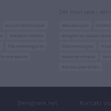
Det mest sete i de
Areal af cirkel beregner
Aldersberegner
Datober
al
Konverter romertal
Beregner for cylindervolume
r
Pulszoneberegneren
Volumenomregner
Promi
for energibehov
Konverter romertal
Mora
BMI-beregner til børn
Beregnere.net
Kontakt os