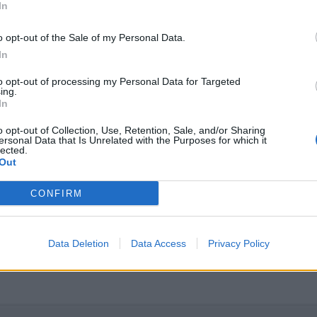
r temperaturenheder
In
skellige omregner foretages.
o opt-out of the Sale of my Personal Data.
In
Omregningsberegning
to opt-out of processing my Personal Data for Targeted
ing.
°C = (°F − 32) / 1,8
In
°F = (°C) · 1,8 + 32
o opt-out of Collection, Use, Retention, Sale, and/or Sharing
ersonal Data that Is Unrelated with the Purposes for which it
K = (°F + 459,67) / 1,8
lected.
Out
°F = K · 1,8 − 459,67
CONFIRM
°C = K − 273,15
K = °C + 273,15
Data Deletion
Data Access
Privacy Policy